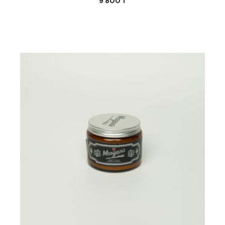
9 800
₸