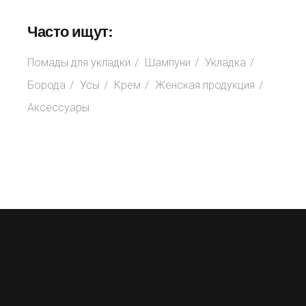
Часто ищут:
Помады для укладки
Шампуни
Укладка
Борода
Усы
Крем
Женская продукция
Аксессуары