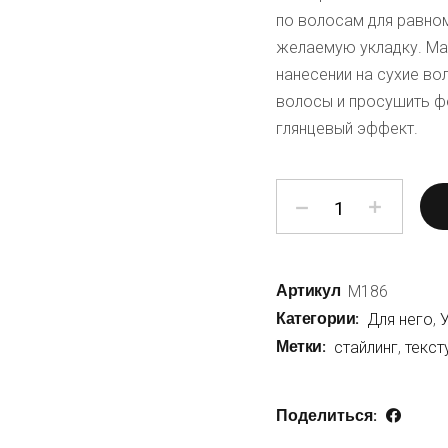
по волосам для равно
желаемую укладку. Ма
нанесении на сухие во
волосы и просушить фе
глянцевый эффект.
количество Текстурир
Артикул
M186
Категории:
Для него
,
У
Метки:
стайлинг
,
текст
Поделиться: