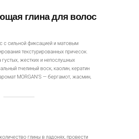
ющая глина для волос
ос с сильной фиксацией и матовым
рования текстурированных причесок.
а густых, жестких и непослушных
альный пчелиный воск, каолин, кератин
 аромат MORGAN’S — бергамот, жасмин,
оличество глины в ладонях, провести