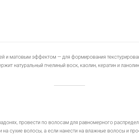
ией и матовым эффектом — для формирования текстурирован
ержит натуральный пчелиный воск, каолин, кератин и лано
ладонях, провести по волосам для равномерного распреде
 на сухие волосы, а если нанести на влажные волосы и про