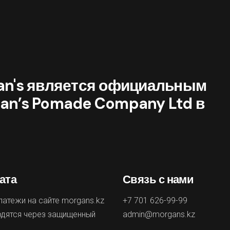
an's является официальным
an’s Pomade Company Ltd в
ата
Связь с нами
латежи на сайте morgans.kz
+7 701 626-99-99
дятся через защищенный
admin@morgans.kz