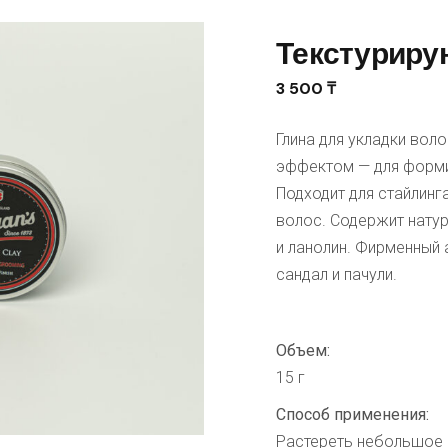
В
Текстуриру
ОС
БОРЫ
3 500
₸
ОДУКЦИЯ
Глина для укладки вол
эффектом — для форми
Подходит для стайлинг
волос. Содержит натур
и ланолин. Фирменный
сандал и пачули.
Объем:
15 г
Способ применения:
Растереть небольшое к