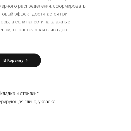
мерного распределения, сформировать
товый эффект достигается при
лосы, а если нанести на влажные
ном, то растаявшая глина даст
ующая глина для волос
В Корзину
кладка и стайлинг
урирующая глина
,
укладка